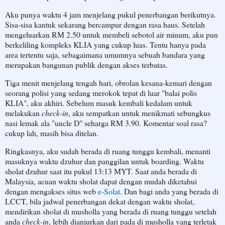
Aku punya waktu 4 jam menjelang pukul penerbangan berikutnya.
Sisa-sisa kantuk sekarang bercampur dengan rasa haus. Setelah
mengeluarkan RM 2.50 untuk membeli sebotol air minum, aku pun
berkeliling kompleks KLIA yang cukup luas. Tentu hanya pada
area tertentu saja, sebagaimana umumnya sebuah bandara yang
merupakan bangunan publik dengan akses terbatas.
Tiga menit menjelang tengah hari, obrolan kesana-kemari dengan
seorang polisi yang sedang merokok tepat di luar "balai polis
KLIA", aku akhiri. Sebelum masuk kembali kedalam untuk
melakukan
check-in
, aku sempatkan untuk menikmati sebungkus
nasi lemak ala "uncle D" seharga RM 3.90. Komentar soal rasa?
cukup lah, masih bisa ditelan.
Ringkasnya, aku sudah berada di ruang tunggu kembali, menanti
masuknya waktu dzuhur dan panggilan untuk boarding. Waktu
sholat dzuhur saat itu pukul 13:13 MYT. Saat anda berada di
Malaysia, acuan waktu sholat dapat dengan mudah diketahui
dengan mengakses situs web
e-Solat
. Dan bagi anda yang berada di
LCCT, bila jadwal penerbangan dekat dengan waktu sholat,
mendirikan sholat di musholla yang berada di ruang tunggu setelah
anda
check-in
, lebih dianjurkan dari pada di musholla yang terletak