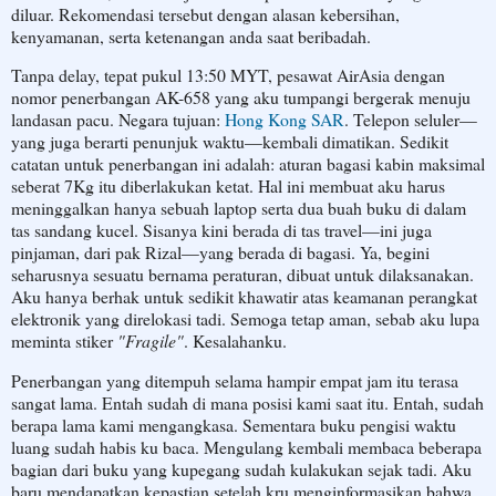
diluar. Rekomendasi tersebut dengan alasan kebersihan,
kenyamanan, serta ketenangan anda saat beribadah.
Tanpa delay, tepat pukul 13:50 MYT, pesawat AirAsia dengan
nomor penerbangan AK-658 yang aku tumpangi bergerak menuju
landasan pacu. Negara tujuan:
Hong Kong
SAR
. Telepon seluler—
yang juga berarti penunjuk waktu—kembali dimatikan. Sedikit
catatan untuk penerbangan ini adalah: aturan bagasi kabin maksimal
seberat 7Kg itu diberlakukan ketat. Hal ini membuat aku harus
meninggalkan hanya sebuah laptop serta dua buah buku di dalam
tas sandang kucel. Sisanya kini berada di tas travel—ini juga
pinjaman, dari pak Rizal—yang berada di bagasi. Ya, begini
seharusnya sesuatu bernama peraturan, dibuat untuk dilaksanakan.
Aku hanya berhak untuk sedikit khawatir atas keamanan perangkat
elektronik yang direlokasi tadi. Semoga tetap aman, sebab aku lupa
meminta stiker
"Fragile"
. Kesalahanku.
Penerbangan yang ditempuh selama hampir empat jam itu terasa
sangat lama. Entah sudah di mana posisi kami saat itu. Entah, sudah
berapa lama kami mengangkasa. Sementara buku pengisi waktu
luang sudah habis ku baca. Mengulang kembali membaca beberapa
bagian dari buku yang kupegang sudah kulakukan sejak tadi. Aku
baru mendapatkan kepastian setelah kru menginformasikan bahwa