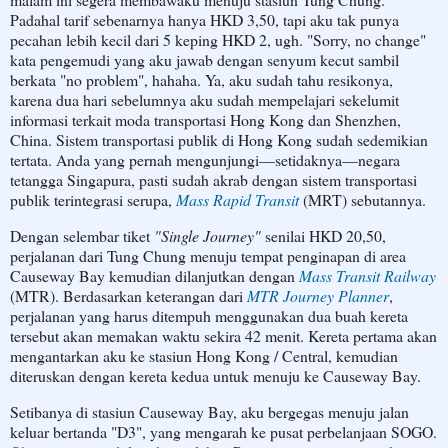
Padahal tarif sebenarnya hanya HKD 3,50, tapi aku tak punya
pecahan lebih kecil dari 5 keping HKD 2, ugh. "Sorry, no change"
kata pengemudi yang aku jawab dengan senyum kecut sambil
berkata "no problem", hahaha. Ya, aku sudah tahu resikonya,
karena dua hari sebelumnya aku sudah mempelajari sekelumit
informasi terkait moda transportasi Hong Kong dan Shenzhen,
China. Sistem transportasi publik di Hong Kong sudah sedemikian
tertata. Anda yang pernah mengunjungi—setidaknya—negara
tetangga Singapura, pasti sudah akrab dengan sistem transportasi
publik terintegrasi serupa,
Mass Rapid Transit
(MRT) sebutannya.
Dengan selembar tiket
"Single Journey"
senilai HKD 20,50,
perjalanan dari Tung Chung menuju tempat penginapan di area
Causeway Bay kemudian dilanjutkan dengan
Mass Transit Railway
(MTR). Berdasarkan keterangan dari
MTR Journey Planner
,
perjalanan yang harus ditempuh menggunakan dua buah kereta
tersebut akan memakan waktu sekira 42 menit. Kereta pertama akan
mengantarkan aku ke stasiun Hong Kong / Central, kemudian
diteruskan dengan kereta kedua untuk menuju ke Causeway Bay.
Setibanya di stasiun Causeway Bay, aku bergegas menuju jalan
keluar bertanda "D3", yang mengarah ke pusat perbelanjaan SOGO.