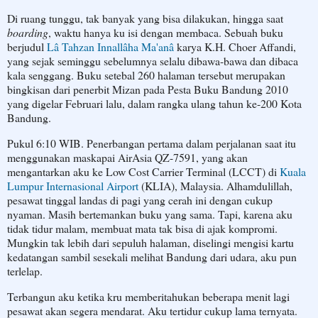
Di ruang tunggu, tak banyak yang bisa dilakukan, hingga saat
boarding
, waktu hanya ku isi dengan membaca. Sebuah buku
berjudul
Lâ Tahzan Innallâha Ma'anâ
karya K.H. Choer Affandi,
yang sejak seminggu sebelumnya selalu dibawa-bawa dan dibaca
kala senggang. Buku setebal 260 halaman tersebut merupakan
bingkisan dari penerbit Mizan pada Pesta Buku Bandung 2010
yang digelar Februari lalu, dalam rangka ulang tahun ke-200 Kota
Bandung.
Pukul 6:10 WIB. Penerbangan pertama dalam perjalanan saat itu
menggunakan maskapai AirAsia QZ-7591, yang akan
mengantarkan aku ke Low Cost Carrier Terminal (LCCT) di
Kuala
Lumpur Internasional Airport
(KLIA), Malaysia. Alhamdulillah,
pesawat tinggal landas di pagi yang cerah ini dengan cukup
nyaman. Masih bertemankan buku yang sama. Tapi, karena aku
tidak tidur malam, membuat mata tak bisa di ajak kompromi.
Mungkin tak lebih dari sepuluh halaman, diselingi mengisi kartu
kedatangan sambil sesekali melihat Bandung dari udara, aku pun
terlelap.
Terbangun aku ketika kru memberitahukan beberapa menit lagi
pesawat akan segera mendarat. Aku tertidur cukup lama ternyata.