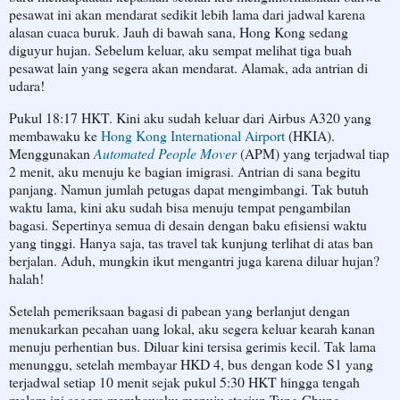
pesawat ini akan mendarat sedikit lebih lama dari jadwal karena
alasan cuaca buruk. Jauh di bawah sana, Hong Kong sedang
diguyur hujan. Sebelum keluar, aku sempat melihat tiga buah
pesawat lain yang segera akan mendarat. Alamak, ada antrian di
udara!
Pukul 18:17 HKT. Kini aku sudah keluar dari Airbus A320 yang
membawaku ke
Hong Kong International Airport
(HKIA).
Menggunakan
Automated People Mover
(APM) yang terjadwal tiap
2 menit, aku menuju ke bagian imigrasi. Antrian di sana begitu
panjang. Namun jumlah petugas dapat mengimbangi. Tak butuh
waktu lama, kini aku sudah bisa menuju tempat pengambilan
bagasi. Sepertinya semua di desain dengan baku efisiensi waktu
yang tinggi. Hanya saja, tas travel tak kunjung terlihat di atas ban
berjalan. Aduh, mungkin ikut mengantri juga karena diluar hujan?
halah!
Setelah pemeriksaan bagasi di pabean yang berlanjut dengan
menukarkan pecahan uang lokal, aku segera keluar kearah kanan
menuju perhentian bus. Diluar kini tersisa gerimis kecil. Tak lama
menunggu, setelah membayar HKD 4, bus dengan kode S1 yang
terjadwal setiap 10 menit sejak pukul 5:30 HKT hingga tengah
malam ini segera membawaku menuju stasiun Tung Chung.