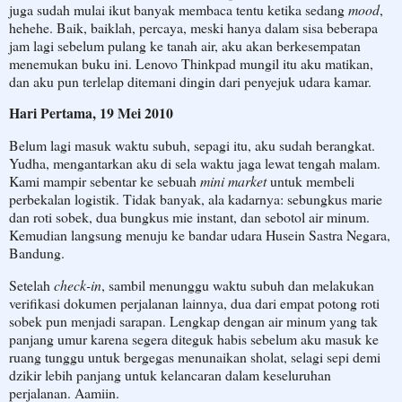
juga sudah mulai ikut banyak membaca tentu ketika sedang
mood
,
hehehe. Baik, baiklah, percaya, meski hanya dalam sisa beberapa
jam lagi sebelum pulang ke tanah air, aku akan berkesempatan
menemukan buku ini. Lenovo Thinkpad mungil itu aku matikan,
dan aku pun terlelap ditemani dingin dari penyejuk udara kamar.
Hari Pertama, 19 Mei 2010
Belum lagi masuk waktu subuh, sepagi itu, aku sudah berangkat.
Yudha, mengantarkan aku di sela waktu jaga lewat tengah malam.
Kami mampir sebentar ke sebuah
mini market
untuk membeli
perbekalan logistik. Tidak banyak, ala kadarnya: sebungkus marie
dan roti sobek, dua bungkus mie instant, dan sebotol air minum.
Kemudian langsung menuju ke bandar udara Husein Sastra Negara,
Bandung.
Setelah
check-in
, sambil menunggu waktu subuh dan melakukan
verifikasi dokumen perjalanan lainnya, dua dari empat potong roti
sobek pun menjadi sarapan. Lengkap dengan air minum yang tak
panjang umur karena segera diteguk habis sebelum aku masuk ke
ruang tunggu untuk bergegas menunaikan sholat, selagi sepi demi
dzikir lebih panjang untuk kelancaran dalam keseluruhan
perjalanan. Aamiin.