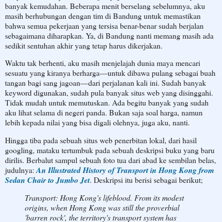
banyak kemudahan. Beberapa menit berselang sebelumnya, aku
masih berhubungan dengan tim di Bandung untuk memastikan
bahwa semua pekerjaan yang tersisa benar-benar sudah berjalan
sebagaimana diharapkan. Ya, di Bandung nanti memang masih ada
sedikit sentuhan akhir yang tetap harus dikerjakan.
Waktu tak berhenti, aku masih menjelajah dunia maya mencari
sesuatu yang kiranya berharga—untuk dibawa pulang sebagai buah
tangan bagi sang jagoan—dari perjalanan kali ini. Sudah banyak
keyword digunakan, sudah pula banyak situs web yang disinggahi.
Tidak mudah untuk memutuskan. Ada begitu banyak yang sudah
aku lihat selama di negeri panda. Bukan saja soal harga, namun
lebih kepada nilai yang bisa digali olehnya, juga aku, nanti.
Hingga tiba pada sebuah situs web penerbitan lokal, dari hasil
googling, mataku tertumbuk pada sebuah deskripsi buku yang baru
dirilis. Berbalut sampul sebuah foto tua dari abad ke sembilan belas,
judulnya:
An Illustrated History of Transport in Hong Kong from
Sedan Chair to Jumbo Jet
. Deskripsi itu berisi sebagai berikut;
Transport: Hong Kong's lifeblood. From its modest
origins, when Hong Kong was still the proverbial
'barren rock', the territory's transport system has