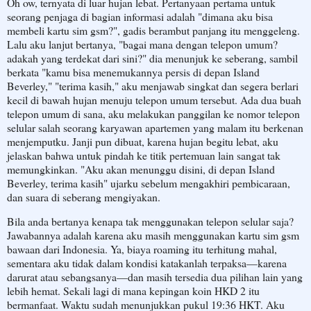
Oh ow, ternyata di luar hujan lebat. Pertanyaan pertama untuk
seorang penjaga di bagian informasi adalah "dimana aku bisa
membeli kartu sim gsm?", gadis berambut panjang itu menggeleng.
Lalu aku lanjut bertanya, "bagai mana dengan telepon umum?
adakah yang terdekat dari sini?" dia menunjuk ke seberang, sambil
berkata "kamu bisa menemukannya persis di depan Island
Beverley," "terima kasih," aku menjawab singkat dan segera berlari
kecil di bawah hujan menuju telepon umum tersebut. Ada dua buah
telepon umum di sana, aku melakukan panggilan ke nomor telepon
selular salah seorang karyawan apartemen yang malam itu berkenan
menjemputku. Janji pun dibuat, karena hujan begitu lebat, aku
jelaskan bahwa untuk pindah ke titik pertemuan lain sangat tak
memungkinkan. "Aku akan menunggu disini, di depan Island
Beverley, terima kasih" ujarku sebelum mengakhiri pembicaraan,
dan suara di seberang mengiyakan.
Bila anda bertanya kenapa tak menggunakan telepon selular saja?
Jawabannya adalah karena aku masih menggunakan kartu sim gsm
bawaan dari Indonesia. Ya, biaya roaming itu terhitung mahal,
sementara aku tidak dalam kondisi katakanlah terpaksa—karena
darurat atau sebangsanya—dan masih tersedia dua pilihan lain yang
lebih hemat. Sekali lagi di mana kepingan koin HKD 2 itu
bermanfaat. Waktu sudah menunjukkan pukul 19:36 HKT. Aku