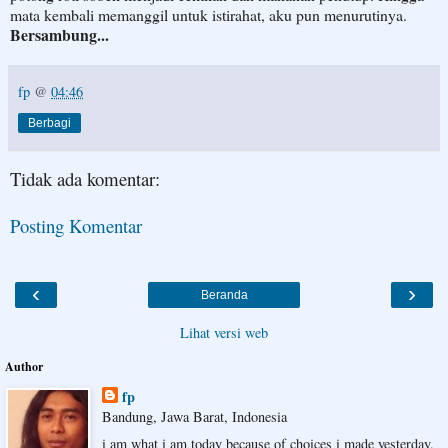
mata kembali memanggil untuk istirahat, aku pun menurutinya.
Bersambung...
fp
@
04:46
Berbagi
Tidak ada komentar:
Posting Komentar
‹
›
Beranda
Lihat versi web
Author
fp
Bandung, Jawa Barat, Indonesia
i am what i am today because of choices i made yesterday.