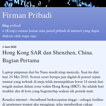
Firman Pribadi
blog
pribadi
n (Komp)
catatan harian atau jurnal pribadi di internet yang dapat
diakses oleh siapa saja;
1 Juni 2010
Hong Kong SAR dan Shenzhen, China.
Bagian Pertama
Laptop pinjaman dari bu Nana masih tetap menyala. Saat itu dini
hari 24 Mei 2010. Screen saver berupa jam digital di ponsel sejuta
ummat yang terletak di meja telah menunjukkan lewat 14 menit dari
tengah malam dalam zona waktu Hong Kong (HKT). Ini adalah hari
terakhir aku di kota yang begemerlap seakan tak pernah mati.
Koneksi internet—broadband berkecepatan tinggi—sebagai fasilitas
di apartemen tempat aku menginap, jelas memberikan cukup