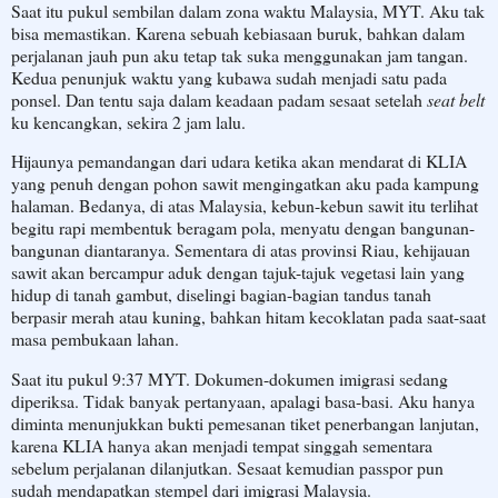
Saat itu pukul sembilan dalam zona waktu Malaysia, MYT. Aku tak
bisa memastikan. Karena sebuah kebiasaan buruk, bahkan dalam
perjalanan jauh pun aku tetap tak suka menggunakan jam tangan.
Kedua penunjuk waktu yang kubawa sudah menjadi satu pada
ponsel. Dan tentu saja dalam keadaan padam sesaat setelah
seat belt
ku kencangkan, sekira 2 jam lalu.
Hijaunya pemandangan dari udara ketika akan mendarat di KLIA
yang penuh dengan pohon sawit mengingatkan aku pada kampung
halaman. Bedanya, di atas Malaysia, kebun-kebun sawit itu terlihat
begitu rapi membentuk beragam pola, menyatu dengan bangunan-
bangunan diantaranya. Sementara di atas provinsi Riau, kehijauan
sawit akan bercampur aduk dengan tajuk-tajuk vegetasi lain yang
hidup di tanah gambut, diselingi bagian-bagian tandus tanah
berpasir merah atau kuning, bahkan hitam kecoklatan pada saat-saat
masa pembukaan lahan.
Saat itu pukul 9:37 MYT. Dokumen-dokumen imigrasi sedang
diperiksa. Tidak banyak pertanyaan, apalagi basa-basi. Aku hanya
diminta menunjukkan bukti pemesanan tiket penerbangan lanjutan,
karena KLIA hanya akan menjadi tempat singgah sementara
sebelum perjalanan dilanjutkan. Sesaat kemudian passpor pun
sudah mendapatkan stempel dari imigrasi Malaysia.