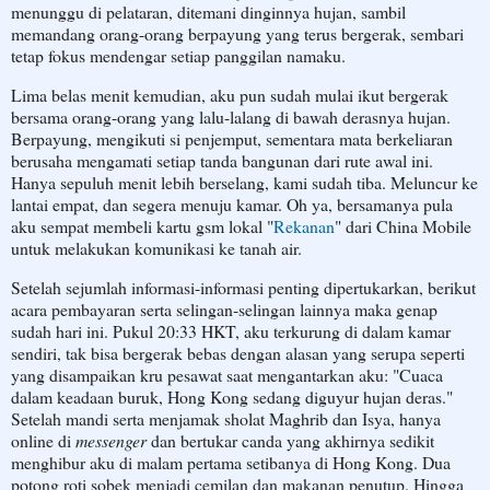
menunggu di pelataran, ditemani dinginnya hujan, sambil
memandang orang-orang berpayung yang terus bergerak, sembari
tetap fokus mendengar setiap panggilan namaku.
Lima belas menit kemudian, aku pun sudah mulai ikut bergerak
bersama orang-orang yang lalu-lalang di bawah derasnya hujan.
Berpayung, mengikuti si penjemput, sementara mata berkeliaran
berusaha mengamati setiap tanda bangunan dari rute awal ini.
Hanya sepuluh menit lebih berselang, kami sudah tiba. Meluncur ke
lantai empat, dan segera menuju kamar. Oh ya, bersamanya pula
aku sempat membeli kartu gsm lokal "
Rekanan
" dari China Mobile
untuk melakukan komunikasi ke tanah air.
Setelah sejumlah informasi-informasi penting dipertukarkan, berikut
acara pembayaran serta selingan-selingan lainnya maka genap
sudah hari ini. Pukul 20:33 HKT, aku terkurung di dalam kamar
sendiri, tak bisa bergerak bebas dengan alasan yang serupa seperti
yang disampaikan kru pesawat saat mengantarkan aku: "Cuaca
dalam keadaan buruk, Hong Kong sedang diguyur hujan deras."
Setelah mandi serta menjamak sholat Maghrib dan Isya, hanya
online di
messenger
dan bertukar canda yang akhirnya sedikit
menghibur aku di malam pertama setibanya di Hong Kong. Dua
potong roti sobek menjadi cemilan dan makanan penutup. Hingga